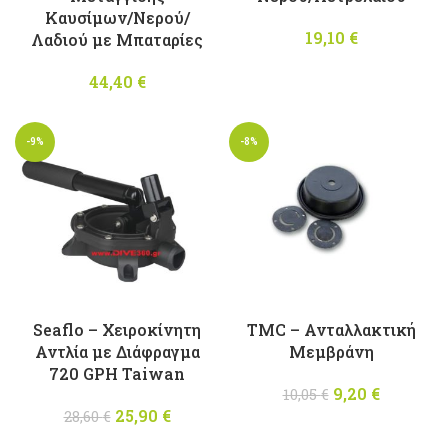
Καυσίμων/Νερού/
19,10
€
Λαδιού με Μπαταρίες
44,40
€
-9%
-8%
Seaflo – Χειροκίνητη
TMC – Ανταλλακτική
Αντλία με Διάφραγμα
Μεμβράνη
720 GPH Taiwan
9,20
Original
€
Η
10,05
€
25,90
Original
€
Η
price was:
τρέχουσ
28,60
€
price was:
τρέχουσα
10,05 €.
τιμή