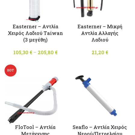
Easterner – Αντλία
Easterner – Μικρή
Χειρός Λαδιού Τaiwan
Αντλία Αλλαγής
(3 μεγέθη)
Λαδιού
105,30
€
–
205,80
€
Price
21,20
€
range:
105,30 €
HOT
through
205,80 €
FloTool – Αντλία
Seaflo – Αντλία Χειρός
Μετάγγισης
Νερού/Πετρελαίου