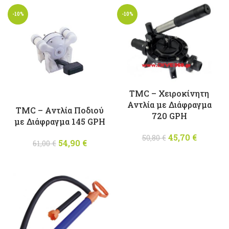
28,60 €.
τιμή
είναι:
-10%
-10%
είναι:
9,20 €.
25,90 €.
TMC – Χειροκίνητη
Αντλία με Διάφραγμα
TMC – Αντλία Ποδιού
720 GPH
με Διάφραγμα 145 GPH
45,70
Original
€
Η
50,80
€
54,90
Original
€
Η
61,00
€
price was:
τρέχου
price was:
τρέχουσα
50,80 €.
τιμή
61,00 €.
τιμή
είναι:
είναι:
45,70 €
54,90 €.