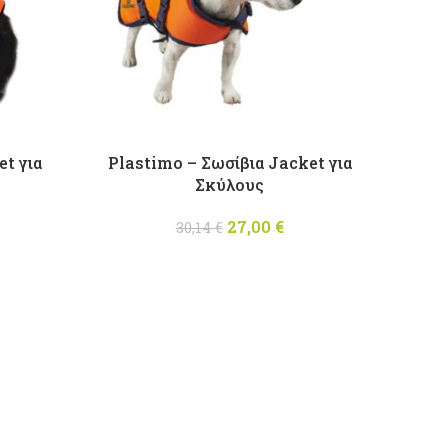
et για
Plastimo – Σωσίβια Jacket για
Σκύλους
Price
27,00
Original price
€
Η
30,14
€
range:
was: 30,14 €.
τρέχουσα
16,60 €
τιμή είναι:
through
27,00 €.
17,20 €