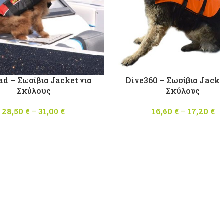
ad – Σωσίβια Jacket για
Dive360 – Σωσίβια Jack
Σκύλους
Σκύλους
28,50
€
–
31,00
€
Price
16,60
€
–
17,20
€
range:
28,50 €
through
31,00 €