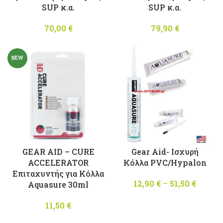
SUP κ.α.
SUP κ.α.
70,00
€
79,90
€
NEW
GEAR AID – CURE
Gear Aid- Ισχυρή
ACCELERATOR
Κόλλα PVC/Hypalon
Επιταχυντής για Κόλλα
12,90
€
–
51,50
€
Price
Aquasure 30ml
range
11,50
€
12,90 
throu