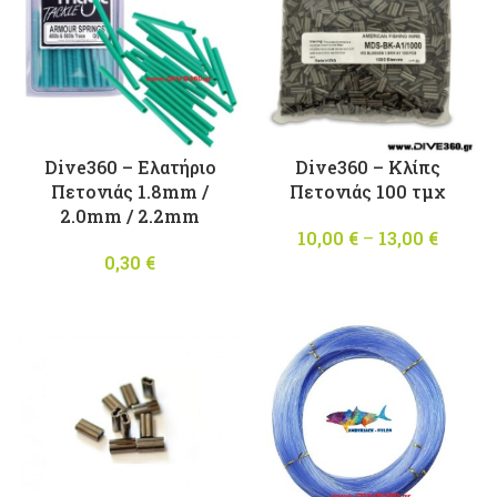
Dive360 – Ελατήριο
Dive360 – Κλίπς
Πετονιάς 1.8mm /
Πετονιάς 100 τμχ
2.0mm / 2.2mm
10,00
€
–
13,00
€
Price
0,30
€
range
10,00 
throu
13,00 