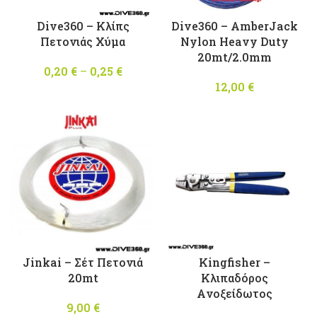
Dive360 – Κλίπς
Dive360 – AmberJack
Πετονιάς Χύμα
Nylon Heavy Duty
20mt/2.0mm
0,20
€
–
0,25
€
Price
range:
12,00
€
0,20 €
through
0,25 €
Jinkai – Σέτ Πετονιά
Kingfisher –
20mt
Kλιπαδόρος
Aνοξείδωτος
9,00
€