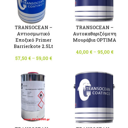
TRANSOCEAN –
TRANSOCEAN –
Αυτοκαθαριζόμενη
Αντιοσμωτικό
Μουράβια OPTIMA
Εποξικό Primer
Barrierkote 2.5Lt
40,00
€
–
95,00
€
Pric
range
57,50
€
–
59,00
€
Price
40,00 
range:
throu
57,50 €
95,00 
through
59,00 €