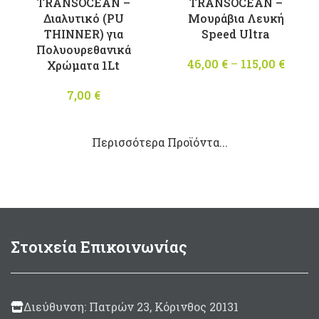
TRANSOCEAN –
TRANSOCEAN –
Διαλυτικό (PU
Μουράβια Λευκή
THINNER) για
Speed Ultra
Πολυουρεθανικά
46,00
€
–
115,00
€
Pric
Χρώματα 1Lt
rang
7,00
€
46,00
throu
115,00
Περισσότερα Προϊόντα...
Στοιχεία Επικοινωνίας
Διεύθυνση: Πατρών 23, Κόρινθος 20131