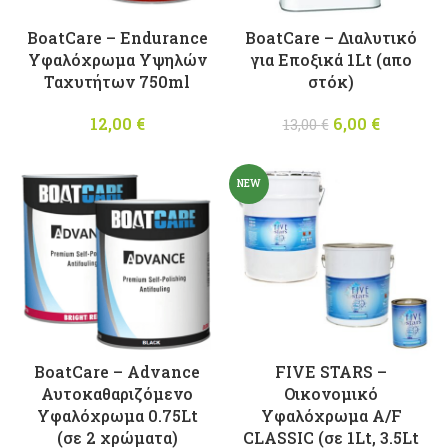
BoatCare – Endurance
BoatCare – Διαλυτικό
Υφαλόχρωμα Υψηλών
για Εποξικά 1Lt (απο
Ταχυτήτων 750ml
στόκ)
12,00
€
6,00
Original
€
Η
13,00
€
price was:
τρέχουσ
13,00 €.
τιμή
NEW
είναι:
6,00 €.
BoatCare – Advance
FIVE STARS –
Αυτοκαθαριζόμενο
Οικονομικό
Υφαλόχρωμα 0.75Lt
Υφαλόχρωμα A/F
(σε 2 χρώματα)
CLASSIC (σε 1Lt, 3.5Lt