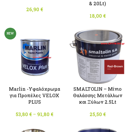
& 20Lt)
26,90
€
18,00
€
NEW
Marlin -Υφαλόχρωμα
SMALTOLIN – Μίνιο
για Προπέλες VELOX
Θαλάσσης Μετάλλων
PLUS
και Ξύλων 2.5Lt
53,80
€
–
91,80
€
Price
25,50
€
range:
53,80 €