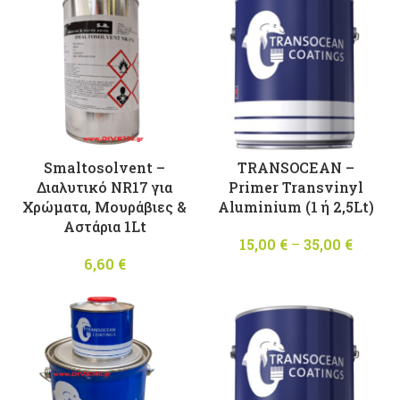
through
91,80 €
Smaltosolvent –
TRANSOCEAN –
Διαλυτικό NR17 για
Primer Transvinyl
Χρώματα, Μουράβιες &
Aluminium (1 ή 2,5Lt)
Αστάρια 1Lt
15,00
€
–
35,00
€
Price
6,60
€
range
15,00 
throu
35,00 