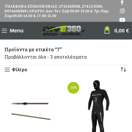
ΤΗΛΕΦΩΝΑ ΕΠΙΚΟΙΝΩΝΙΑΣ: 2741025538, 2741110350,
6976406899 | ΩΡΑΡΙΟ: Δευ-Τετ-Σαβ:09.00-15.00 & Τρι-Πεμ-
Παρ:09.00-14.00 & 17.00-21.00
0
Menu
0,00
€
Προϊόντα με ετικέτα “7”
Προβάλλονται όλα - 3 αποτελέσματα
Φίλτρα
-10%