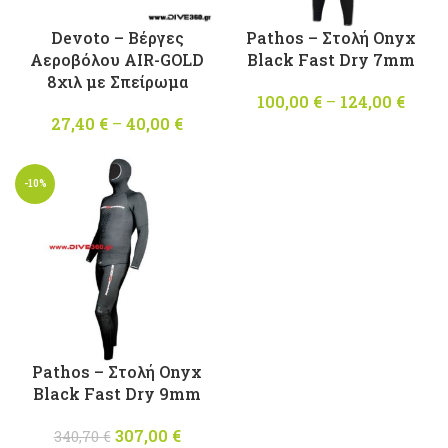
Devoto – Βέργες
Pathos – Στολή Onyx
Αεροβόλου AIR-GOLD
Black Fast Dry 7mm
8χιλ με Σπείρωμα
100,00
€
–
124,00
€
Pri
27,40
€
–
40,00
€
Price
rang
range:
100,0
27,40 €
thro
-10%
through
124,0
40,00 €
Pathos – Στολή Onyx
Black Fast Dry 9mm
307,00
Original
€
Η
340,70
€