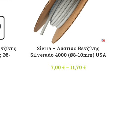
νζίνης
Sierra – Λάστιχο Βενζίνης
 Ø8-
Silverado 4000 (Ø8-10mm) USA
7,00
€
–
11,70
€
Price
Price
range:
range:
7,00 €
4,50 €
through
through
11,70 €
5,50 €