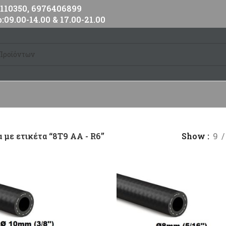
10350, 6976406899
:09.00-14.00 & 17.00-21.00
 με ετικέτα “8Τ9 ΑΑ - R6”
Show
9