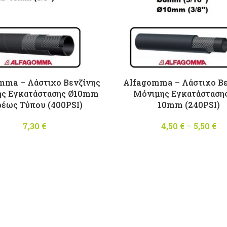
mma – Λάστιχο Βενζίνης
Alfagomma – Λάστιχο Βε
ς Εγκατάστασης Ø10mm
Μόνιμης Εγκατάστασης
ρέως Τύπου (400PSI)
10mm (240PSI)
7,30
€
4,50
€
–
5,50
€