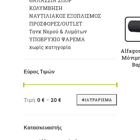
ΘΑΛΑΣΣΙΑ ΣΠΟΡ
ΚΟΛΥΜΒΗΣΗ
ΝΑΥΤΙΛΙΑΚΟΣ ΕΞΟΠΛΙΣΜΟΣ
ΠΡΟΣΦΟΡΕΣ/OUTLET
Τανκ Νερού & Λυμάτων
ΥΠΟΒΡΥΧΙΟ ΨΑΡΕΜΑ
χωρίς κατηγορία
Alfago
Μόνιμη
Βα
Εύρος Τιμών
Ελάχιστη τιμή
Μέγιστη τιμή
Τιμή:
0 €
—
20 €
ΦΙΛΤΡΆΡΙΣΜΑ
Κατασκευαστής