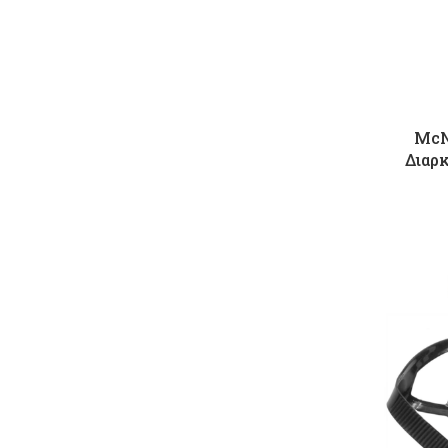
McN
Διαρ