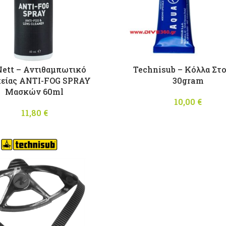
ett – Αντιθαμπωτικό
Technisub – Κόλλα Στ
κείας ANTI-FOG SPRAY
30gram
Mασκών 60ml
10,00
€
11,80
€