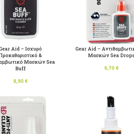
Gear Aid – Iσχυρό
Gear Aid – Αντιθαμβωτι
Προκαθαριστικό &
Μασκών Sea Drop
θαμβωτικό Μασκών Sea
6,70
€
Buff
8,90
€