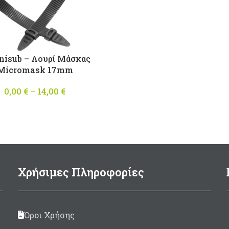
nisub – Λουρί Μάσκας
Micromask 17mm
0,00
€
–
14,00
€
Price
range:
0,00 €
through
14,00 €
Χρήσιμες Πληροφορίες
Όροι Χρήσης