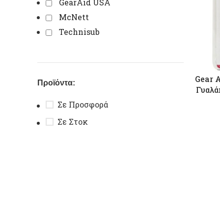
GearAid USA
McNett
Technisub
Gear 
Προϊόντα:
Γυαλά
Σε Προσφορά
Σε Στοκ