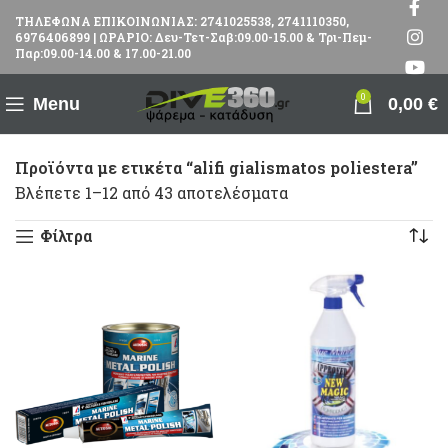
ΤΗΛΕΦΩΝΑ ΕΠΙΚΟΙΝΩΝΙΑΣ: 2741025538, 2741110350,
6976406899 | ΩΡΑΡΙΟ: Δευ-Τετ-Σαβ:09.00-15.00 & Τρι-Πεμ-
Παρ:09.00-14.00 & 17.00-21.00
0
Menu
0,00
€
Προϊόντα με ετικέτα “alifi gialismatos poliestera”
Βλέπετε 1–12 από 43 αποτελέσματα
Φίλτρα