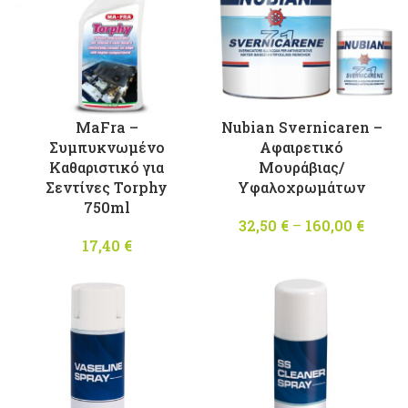
MaFra –
Nubian Svernicaren –
Συμπυκνωμένο
Αφαιρετικό
Καθαριστικό για
Μουράβιας/
Σεντίνες Torphy
Υφαλοχρωμάτων
750ml
32,50
€
–
160,00
€
Pric
17,40
€
rang
32,50
throu
160,00