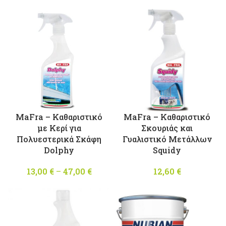
15,50 
throu
55,00 
MaFra – Καθαριστικό
MaFra – Καθαριστικό
με Κερί για
Σκουριάς και
Πολυεστερικά Σκάφη
Γυαλιστικό Μετάλλων
Dolphy
Squidy
13,00
€
–
47,00
€
Price
12,60
€
range:
13,00 €
through
47,00 €