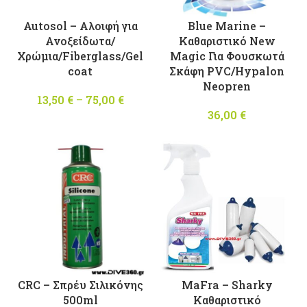
Autosol – Αλοιφή για
Blue Marine –
Ανοξείδωτα/
Kαθαριστικό New
Χρώμια/Fiberglass/Gel
Magic Για Φουσκωτά
coat
Σκάφη PVC/Hypalon
Neopren
13,50
€
–
75,00
€
Price
range:
36,00
€
13,50 €
through
75,00 €
CRC – Σπρέυ Σιλικόνης
MaFra – Sharky
500ml
Καθαριστικό