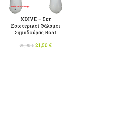
XDIVE – Σέτ
Εσωτερικοί Θάλαμοι
Σημαδούρας Boat
21,50
Original
€
Η
26,90
€
price was:
τρέχουσα
26,90 €.
τιμή
είναι:
21,50 €.