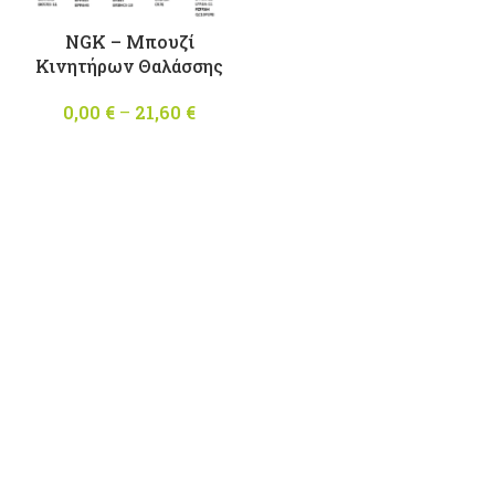
NGK – Μπουζί
Κινητήρων Θαλάσσης
0,00
€
–
21,60
€
Price
range:
0,00 €
through
21,60 €