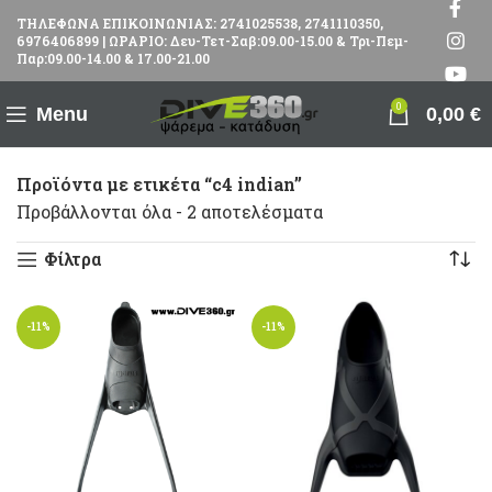
ΤΗΛΕΦΩΝΑ ΕΠΙΚΟΙΝΩΝΙΑΣ: 2741025538, 2741110350,
6976406899 | ΩΡΑΡΙΟ: Δευ-Τετ-Σαβ:09.00-15.00 & Τρι-Πεμ-
Παρ:09.00-14.00 & 17.00-21.00
0
Menu
0,00
€
Προϊόντα με ετικέτα “c4 indian”
Προβάλλονται όλα - 2 αποτελέσματα
Φίλτρα
-11%
-11%