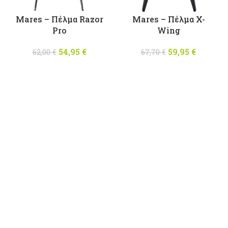
Mares – Πέλμα Razor
Mares – Πέλμα X-
Pro
Wing
54,95
Original
€
Η
59,95
Original
€
Η
62,00
€
67,70
€
price was:
τρέχουσα
price was:
τρέχου
62,00 €.
τιμή
67,70 €.
τιμή
είναι:
είναι:
54,95 €.
59,95 €