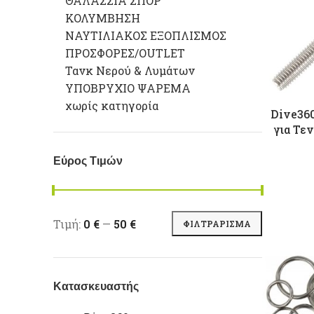
ΘΑΛΑΣΣΙΑ ΣΠΟΡ
ΚΟΛΥΜΒΗΣΗ
ΝΑΥΤΙΛΙΑΚΟΣ ΕΞΟΠΛΙΣΜΟΣ
ΠΡΟΣΦΟΡΕΣ/OUTLET
Τανκ Νερού & Λυμάτων
ΥΠΟΒΡΥΧΙΟ ΨΑΡΕΜΑ
χωρίς κατηγορία
Dive36
για Τε
Εύρος Τιμών
Ελάχιστη τιμή
Μέγιστη τιμή
Τιμή:
0 €
—
50 €
ΦΙΛΤΡΆΡΙΣΜΑ
Κατασκευαστής