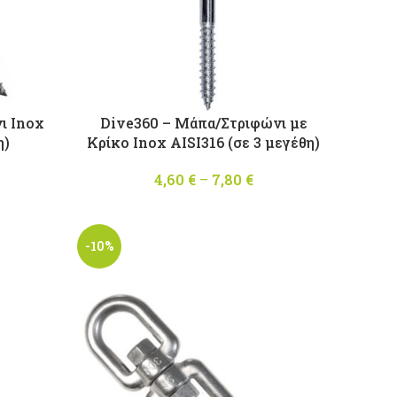
ι Inox
Dive360 – Μάπα/Στριφώνι με
η)
Κρίκο Inox AISI316 (σε 3 μεγέθη)
Price
4,60
€
–
7,80
€
Price
range:
range:
1,50 €
4,60 €
through
through
-10%
8,70 €
7,80 €