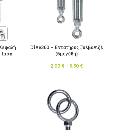
 Κεφαλή
Dive360 – Εντατήρες Γαλβανιζέ
 Inox
(6μεγέθη)
2,00
€
–
6,50
€
Price
Price
range:
range:
2,00 €
2,50 €
through
through
6,50 €
5,50 €