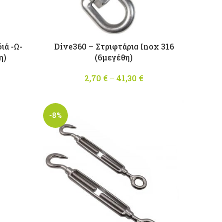
ιά -Ω-
Dive360 – Στριφτάρια Inox 316
η)
(6μεγέθη)
Price
2,70
€
–
41,30
€
Price
range:
range:
1,10 €
2,70 €
through
through
-8%
29,90 €
41,30 €