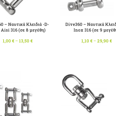
0 – Ναυτικά Κλειδιά -D-
Dive360 – Ναυτικά Κλειδ
 Aisi 316 (σε 8 μεγέθη)
Inox 316 (σε 9 μεγέθ
1,00
€
–
13,50
€
Price
1,10
€
–
29,90
€
range:
1,00 €
through
13,50 €