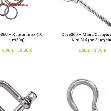
360 – Κρίκοι Inox (10
Dive360 – Μάπα Στριφών
μεγέθη)
Aisi 316 (σε 3 μεγέθ
0,50
€
–
18,00
€
Price
1,50
€
–
8,70
€
range:
0,50 €
through
18,00 €