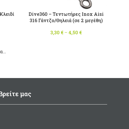
Κλειδί
Dive360 – Τεντωτήρες Inox Aisi
316 Γάντζο/Θηλειά (σε 2 μεγέθη)
Price
3,30
€
–
4,50
€
Price
range:
range:
3,30 €
3,30 €
...
through
through
11,40 €
4,50 €
Βρείτε μας