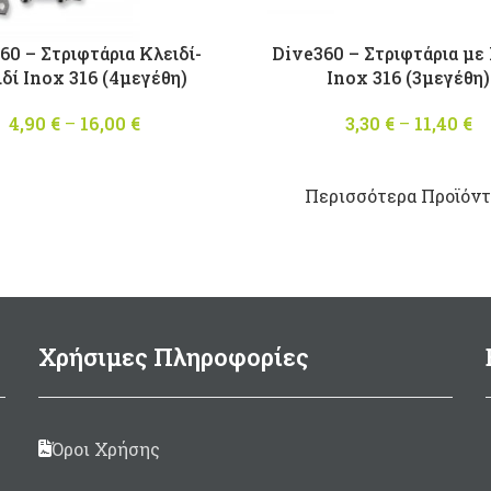
60 – Στριφτάρια Κλειδί-
Dive360 – Στριφτάρια με 
δί Inox 316 (4μεγέθη)
Inox 316 (3μεγέθη)
4,90
€
–
16,00
€
Price
3,30
€
–
11,40
€
range:
4,90 €
through
Περισσότερα Προϊόντα
16,00 €
Χρήσιμες Πληροφορίες
Όροι Χρήσης