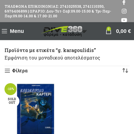
ΤΗΛΕΦΩΝΑ ΕΠΙΚΟΙΝΩΝΙΑΣ: 2741025538, 2741110350,
6976406899 | ΩΡΑΡΙΟ: Δευ-Τετ-Σαβ:09.00-15.00 & Τρι-Πεμ-
Παρ:09.00-14.00 & 17.00-21.00
0
Menu
0,00
€
Προϊόντα με ετικέτα “g. karagoulidis”
Εμφάνιση του μοναδικού αποτελέσματος
Φίλτρα
-10%
SOLD
OUT