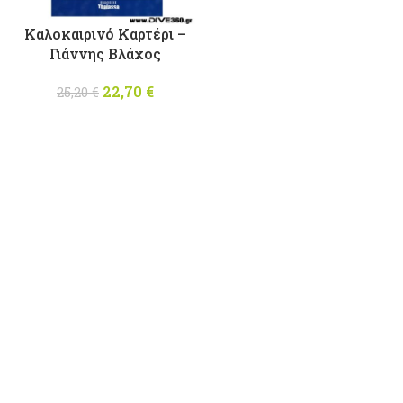
Καλοκαιρινό Καρτέρι –
Γιάννης Βλάχος
22,70
Original
€
Η
25,20
€
price was:
τρέχουσα
25,20 €.
τιμή
είναι:
22,70 €.