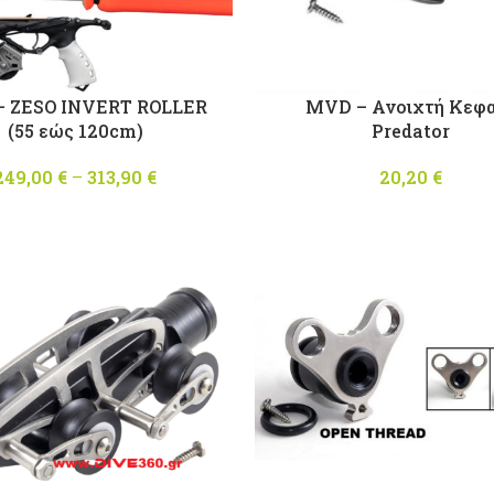
 ZESO INVERT ROLLER
MVD – Ανοιχτή Κεφ
(55 εώς 120cm)
Predator
249,00
€
–
313,90
€
Price
20,20
€
range:
249,00 €
through
313,90 €