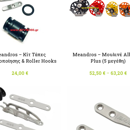
andros – Κίτ Τάπες
Meandros – Μουλινέ Al
οποίησης & Roller Hooks
Plus (5 μεγέθη)
24,00
€
52,50
€
–
63,20
€