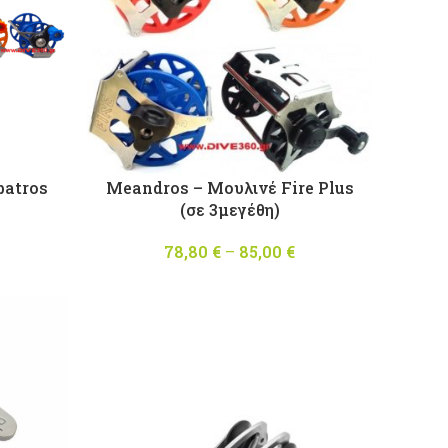
batros
Meandros – Μουλινέ Fire Plus
(σε 3μεγέθη)
Price
78,80
€
–
85,00
€
Price
range:
range:
52,50 €
78,80 €
through
through
63,20 €
85,00 €