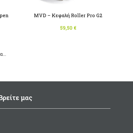
Open
MVD – Κεφαλή Roller Pro G2
59,50
€
...
Βρείτε μας