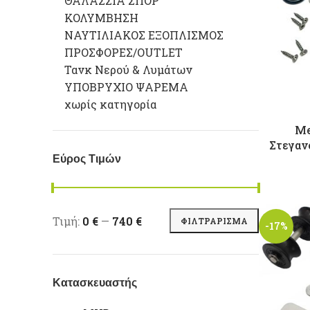
ΘΑΛΑΣΣΙΑ ΣΠΟΡ
ΚΟΛΥΜΒΗΣΗ
ΝΑΥΤΙΛΙΑΚΟΣ ΕΞΟΠΛΙΣΜΟΣ
ΠΡΟΣΦΟΡΕΣ/OUTLET
Τανκ Νερού & Λυμάτων
ΥΠΟΒΡΥΧΙΟ ΨΑΡΕΜΑ
χωρίς κατηγορία
Me
Στεγαν
Εύρος Τιμών
Ελάχιστη τιμή
Μέγιστη τιμή
Τιμή:
0 €
—
740 €
ΦΙΛΤΡΆΡΙΣΜΑ
-17%
Κατασκευαστής