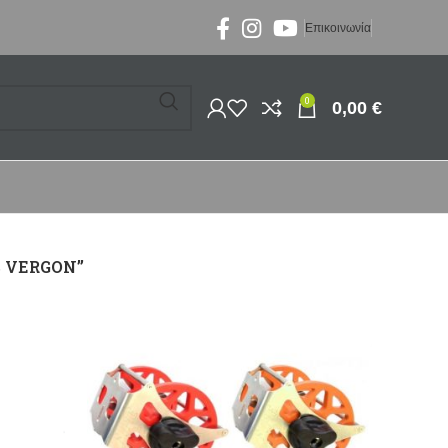
Επικοινωνία
0
0,00
€
S VERGON”