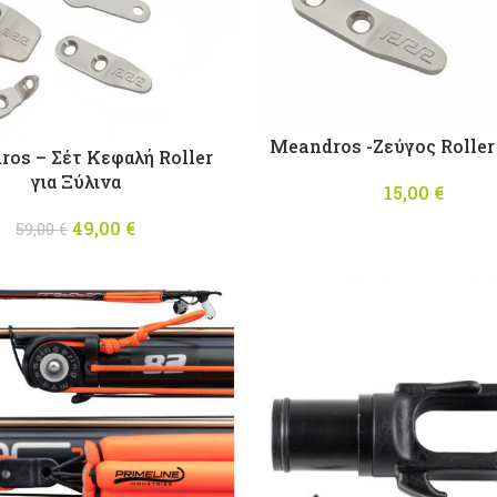
Meandros -Ζεύγος Rolle
os – Σέτ Κεφαλή Roller
για Ξύλινα
15,00
€
49,00
Original price
€
Η
59,00
€
was: 59,00 €.
τρέχουσα
τιμή είναι:
49,00 €.