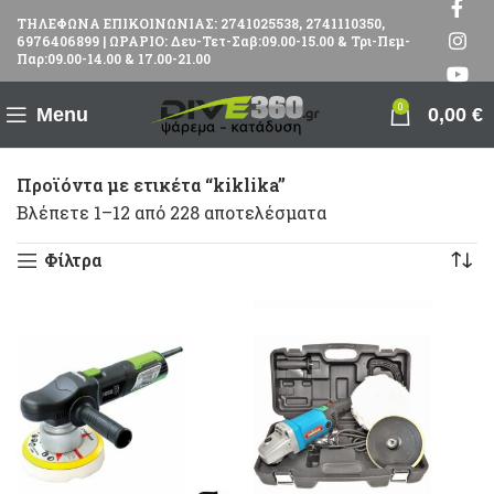
ΤΗΛΕΦΩΝΑ ΕΠΙΚΟΙΝΩΝΙΑΣ: 2741025538, 2741110350,
6976406899 | ΩΡΑΡΙΟ: Δευ-Τετ-Σαβ:09.00-15.00 & Τρι-Πεμ-
Παρ:09.00-14.00 & 17.00-21.00
0
Menu
0,00
€
Προϊόντα με ετικέτα “kiklika”
Βλέπετε 1–12 από 228 αποτελέσματα
Φίλτρα