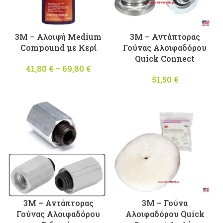
3M – Αλοιφή Medium
3M – Αντάπτορας
Compound με Κερί
Γούνας Αλοιφαδόρου
Quick Connect
41,80
€
–
69,80
€
Price
range:
51,50
€
41,80 €
through
69,80 €
3M – Αντάπτορας
3M – Γούνα
Γούνας Αλοιφαδόρου
Αλοιφαδόρου Quick