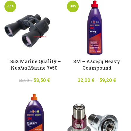
-10%
-10%
1852 Marine Quality –
3M – Αλοιφή Heavy
Κυάλια Marine 7×50
Coumpound
58,50
Original
€
Η
32,00
€
–
59,20
€
Pric
65,00
€
price was:
τρέχουσα
range
65,00 €.
τιμή
32,00 
είναι:
throu
58,50 €.
59,20 