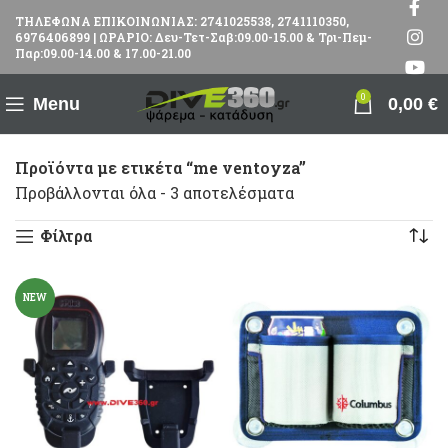
ΤΗΛΕΦΩΝΑ ΕΠΙΚΟΙΝΩΝΙΑΣ: 2741025538, 2741110350,
6976406899 | ΩΡΑΡΙΟ: Δευ-Τετ-Σαβ:09.00-15.00 & Τρι-Πεμ-
Παρ:09.00-14.00 & 17.00-21.00
0
Menu
0,00
€
Προϊόντα με ετικέτα “me ventoyza”
Προβάλλονται όλα - 3 αποτελέσματα
Φίλτρα
NEW