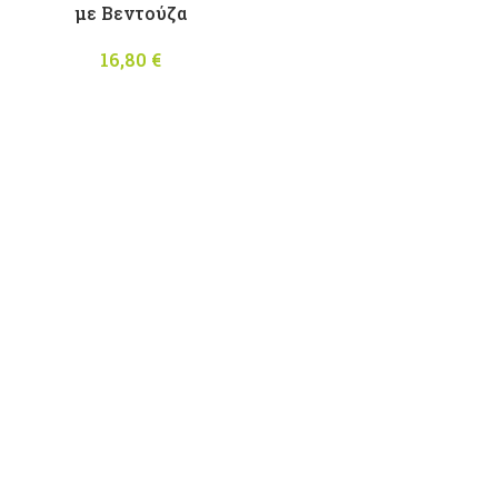
με Bεντούζα
16,80
€