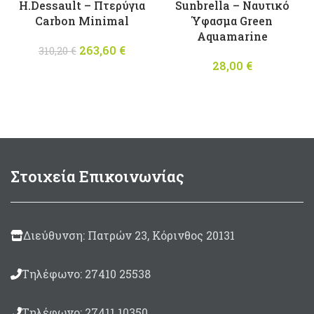
H.Dessault – Πτερύγια
Sunbrella – Ναυτικό
Carbon Minimal
Ύφασμα Green
Aquamarine
263,60
Original
€
Η
310,20
€
price was:
τρέχουσα
28,00
€
310,20 €.
τιμή
είναι:
263,60 €.
Στοιχεία Επικοινωνίας
Διεύθυνση: Πατρών 23, Κόρινθος 20131
Τηλέφωνο: 27410 25538
Τηλέφωνο: 27411 10350