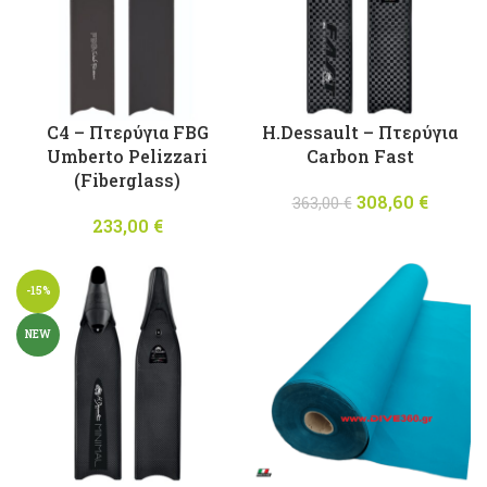
C4 – Πτερύγια FBG
H.Dessault – Πτερύγια
Umberto Pelizzari
Carbon Fast
(Fiberglass)
308,60
Original
€
Η
363,00
€
233,00
€
price was:
τρέχο
363,00 €.
τιμ
είναι
-15%
308,60
NEW