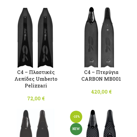
29,00 €
price was:
τρέχου
through
13,00 €.
τιμή
58,00 €
είναι:
11,70 €.
C4 – Πλαστικές
C4 – Πτερύγια
Λεπίδες Umberto
CARBON MB001
Pelizzari
420,00
€
72,00
€
-15%
NEW