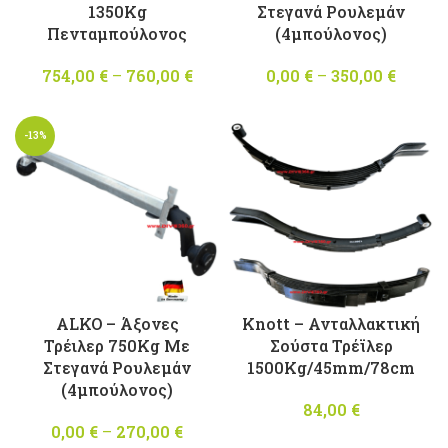
1350Kg
Στεγανά Ρουλεμάν
Πενταμπούλονος
(4μπούλονος)
754,00
€
–
760,00
€
Price
0,00
€
–
350,00
€
Pric
range:
range
754,00 €
0,00 
-13%
through
throu
760,00 €
350,00
ALKO – Άξονες
Knott – Ανταλλακτική
Τρέιλερ 750Kg Με
Σούστα Τρέϊλερ
Στεγανά Ρουλεμάν
1500Kg/45mm/78cm
(4μπούλονος)
84,00
€
0,00
€
–
270,00
€
Price