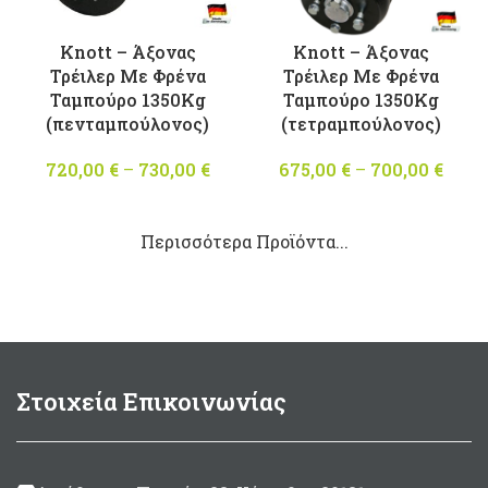
Knott – Άξονας
Knott – Άξονας
Τρέιλερ Με Φρένα
Τρέιλερ Με Φρένα
Ταμπούρο 1350Kg
Ταμπούρο 1350Kg
(πενταμπούλονος)
(τετραμπούλονος)
720,00
€
–
730,00
€
Price
675,00
€
–
700,00
€
Pri
range:
rang
720,00 €
675,0
Περισσότερα Προϊόντα...
through
thro
730,00 €
700,0
Στοιχεία Επικοινωνίας