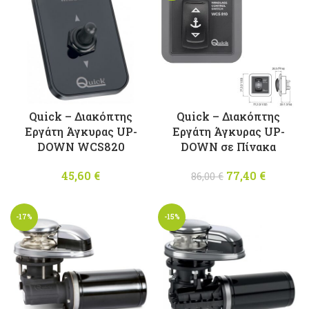
200,00
Quick – Διακόπτης
Quick – Διακόπτης
Εργάτη Άγκυρας UP-
Εργάτη Άγκυρας UP-
DOWN WCS820
DOWN σε Πίνακα
45,60
€
77,40
Original
€
Η
86,00
€
price was:
τρέχου
86,00 €.
τιμή
-17%
-15%
είναι:
77,40 €