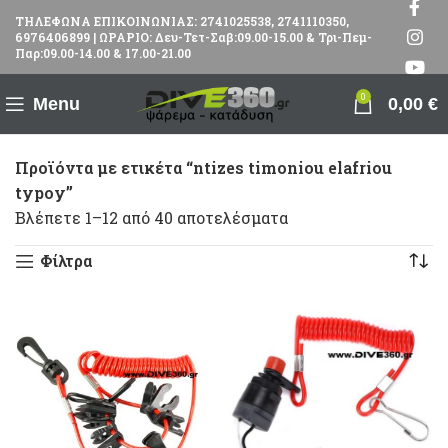
ΤΗΛΕΦΩΝΑ ΕΠΙΚΟΙΝΩΝΙΑΣ: 2741025538, 2741110350,
6976406899 | ΩΡΑΡΙΟ: Δευ-Τετ-Σαβ:09.00-15.00 & Τρι-Πεμ-
Παρ:09.00-14.00 & 17.00-21.00
0
Menu
0,00
€
Προϊόντα με ετικέτα “ntizes timoniou elafriou
typoy”
Βλέπετε 1–12 από 40 αποτελέσματα
Φίλτρα