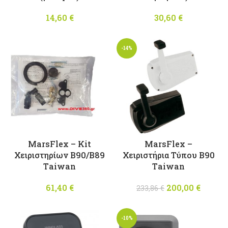
14,60
€
30,60
€
-14%
MarsFlex – Kit
MarsFlex –
Χειριστηρίων B90/Β89
Χειριστήρια Τύπου B90
Τaiwan
Τaiwan
61,40
€
200,00
Original
€
Η
233,86
€
price was:
τρέχο
233,86 €.
τιμ
-10%
είναι