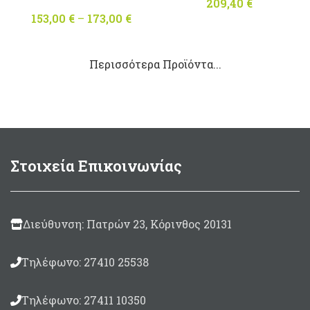
209,40
€
153,00
€
–
173,00
€
Price
range:
153,00 €
Περισσότερα Προϊόντα...
through
173,00 €
Στοιχεία Επικοινωνίας
Διεύθυνση: Πατρών 23, Κόρινθος 20131
Τηλέφωνο: 27410 25538
Τηλέφωνο: 27411 10350