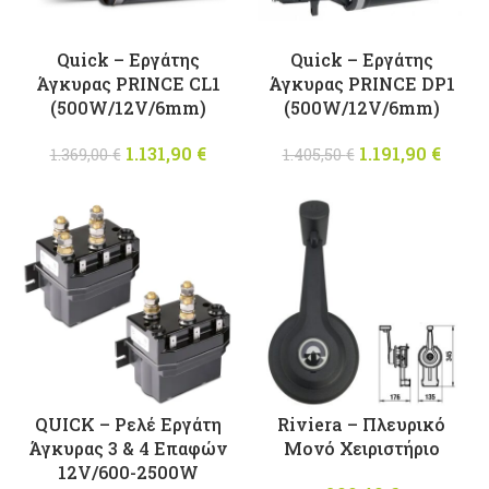
Quick – Εργάτης
Quick – Εργάτης
Άγκυρας PRINCE CL1
Άγκυρας PRINCE DP1
(500W/12V/6mm)
(500W/12V/6mm)
1.131,90
Original
€
Η
1.191,90
Original
€
Η
1.369,00
€
1.405,50
€
price was:
τρέχουσα
price was:
τρέχ
1.369,00 €.
τιμή
1.405,50 €.
τι
είναι:
είν
1.131,90 €.
1.191,
QUICK – Ρελέ Εργάτη
Riviera – Πλευρικό
Άγκυρας 3 & 4 Επαφών
Μονό Χειριστήριο
12V/600-2500W