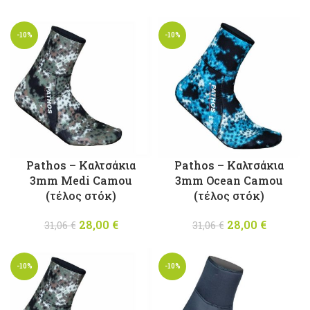
price was:
τρέχου
27,00 €.
τιμή
-10%
-10%
είναι:
24,00 €
Pathos – Καλτσάκια
Pathos – Καλτσάκια
3mm Medi Camou
3mm Ocean Camou
(τέλος στόκ)
(τέλος στόκ)
28,00
Original
€
Η
28,00
Original
€
Η
31,06
€
31,06
€
price was:
τρέχουσα
price was:
τρέχου
31,06 €.
τιμή
31,06 €.
τιμή
-10%
-10%
είναι:
είναι:
28,00 €.
28,00 €