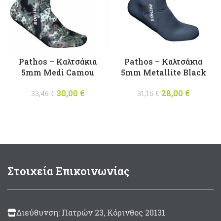
Pathos – Καλτσάκια
Pathos – Καλτσάκια
5mm Medi Camou
5mm Metallite Black
30,00
Original
€
Η
28,00
Original
€
Η
33,46
€
31,15
€
price was:
τρέχουσα
price was:
τρέχου
33,46 €.
τιμή
31,15 €.
τιμή
είναι:
είναι:
30,00 €.
28,00 €
Στοιχεία Επικοινωνίας
Διεύθυνση: Πατρών 23, Κόρινθος 20131