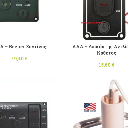
A – Beeper Σεντίνας
AAA – Διακόπτης Αντλί
Κάθετος
19,40
€
15,60
€