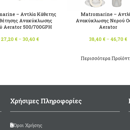
arine – Αντλία Κάθετης
Matromarine – Αντλ
θέτησης Ανακύκλωσης
Ανακύκλωσης Νερού O
ύ Aerator 500/700GPH
Aerator
27,20
€
–
30,40
€
Price
38,40
€
–
46,70
€
range:
27,20 €
through
Περισσότερα Προϊόντα
30,40 €
Χρήσιμες Πληροφορίες
Όροι Χρήσης