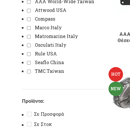
AAA World-Wide Taiwan
Attwood USA
Compass
Marco Italy
AAA 
Matromarine Italy
Θέσε
Osculati Italy
Rule USA
Seaflo China
TMC Taiwan
HOT
NEW
Προϊόντα:
Σε Προσφορά
Σε Στοκ