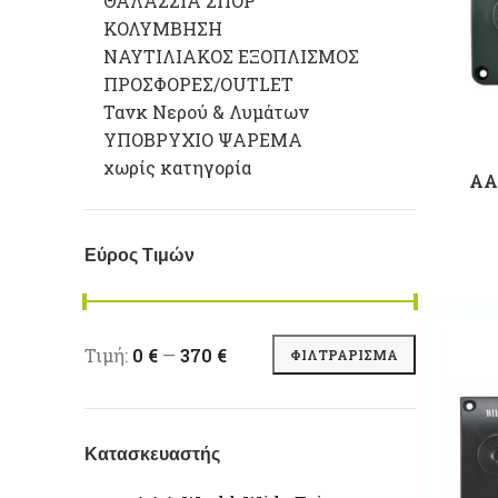
ΘΑΛΑΣΣΙΑ ΣΠΟΡ
ΚΟΛΥΜΒΗΣΗ
ΝΑΥΤΙΛΙΑΚΟΣ ΕΞΟΠΛΙΣΜΟΣ
ΠΡΟΣΦΟΡΕΣ/OUTLET
Τανκ Νερού & Λυμάτων
ΥΠΟΒΡΥΧΙΟ ΨΑΡΕΜΑ
χωρίς κατηγορία
AA
Εύρος Τιμών
Ελάχιστη τιμή
Μέγιστη τιμή
Τιμή:
0 €
—
370 €
ΦΙΛΤΡΆΡΙΣΜΑ
Κατασκευαστής