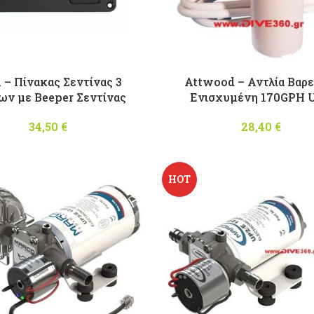
– Πίνακας Σεντίνας 3
Attwood – Αντλία Βαρε
ων με Beeper Σεντίνας
Eνισχυμένη 170GPH 
34,50
€
28,40
€
HOT