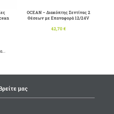
ίες
OCEAN – Διακόπτης Σεντίνας 2
cean
Θέσεων με Επαναφορά 12/24V
42,70
€
Price
range:
38,40 €
...
through
46,70 €
Βρείτε μας