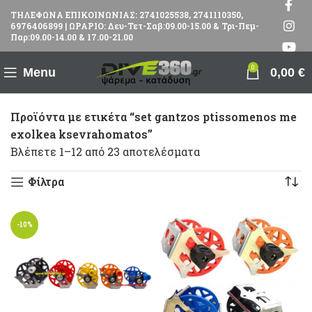
ΤΗΛΕΦΩΝΑ ΕΠΙΚΟΙΝΩΝΙΑΣ: 2741025538, 2741110350,
6976406899 | ΩΡΑΡΙΟ: Δευ-Τετ-Σαβ:09.00-15.00 & Τρι-Πεμ-
Παρ:09.00-14.00 & 17.00-21.00
0
Menu
0,00
€
Προϊόντα με ετικέτα “set gantzos ptissomenos me
exolkea ksevrahomatos”
Βλέπετε 1–12 από 23 αποτελέσματα
Φίλτρα
-10%