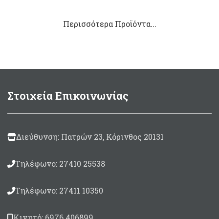
range:
range
44,90 €
34,50 
Περισσότερα Προϊόντα...
through
throu
48,30 €
42,50 
Στοιχεία Επικοινωνίας
Διεύθυνση: Πατρών 23, Κόρινθος 20131
Τηλέφωνο: 27410 25538
Τηλέφωνο: 27411 10350
Κινητό: 6976 406899