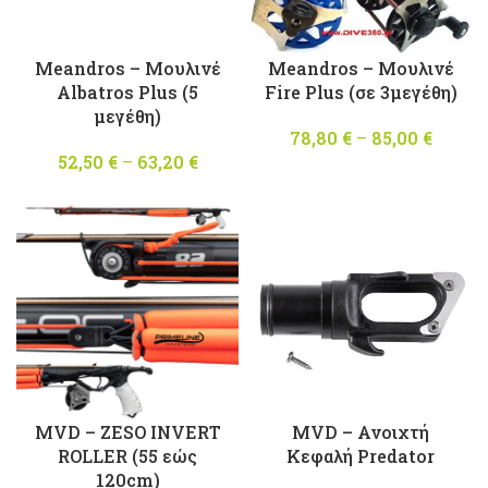
Meandros – Μουλινέ
Meandros – Μουλινέ
Albatros Plus (5
Fire Plus (σε 3μεγέθη)
μεγέθη)
78,80
€
–
85,00
€
Pric
52,50
€
–
63,20
€
Price
range
range:
78,80 
52,50 €
throu
through
85,00 
63,20 €
MVD – ZESO INVERT
MVD – Ανοιχτή
ROLLER (55 εώς
Κεφαλή Predator
120cm)