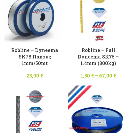
Robline – Dyneema
Robline – Full
SK78 Πάχους
Dyneema SK75 –
1mm/50mt
1.4mm (300kg)
23,90
€
1,50
€
–
67,00
€
Price
range:
1,50 €
throug
67,00 