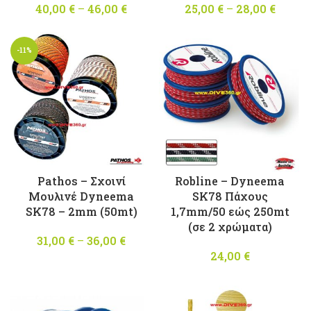
40,00
€
–
46,00
€
Price
25,00
€
–
28,00
€
Pric
range:
range
40,00 €
25,00 
-11%
through
throu
46,00 €
28,00 
Pathos – Σχοινί
Robline – Dyneema
Μουλινέ Dyneema
SK78 Πάχους
SK78 – 2mm (50mt)
1,7mm/50 εώς 250mt
(σε 2 χρώματα)
31,00
€
–
36,00
€
Price
range:
24,00
€
31,00 €
through
36,00 €