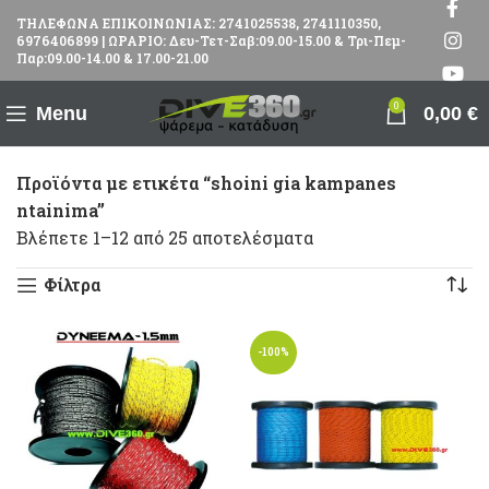
ΤΗΛΕΦΩΝΑ ΕΠΙΚΟΙΝΩΝΙΑΣ: 2741025538, 2741110350,
6976406899 | ΩΡΑΡΙΟ: Δευ-Τετ-Σαβ:09.00-15.00 & Τρι-Πεμ-
Παρ:09.00-14.00 & 17.00-21.00
0
Menu
0,00
€
Προϊόντα με ετικέτα “shoini gia kampanes
ntainima”
Βλέπετε 1–12 από 25 αποτελέσματα
Φίλτρα
-100%