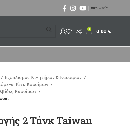
Επικοινωνία
0
0,00
€
Εξοπλισμός Κινητήρων & Καυσίμων
κόμενα Τάνκ Καυσίμων
αλβίδες Καυσίμων
iwan
ογής 2 Τάνκ Taiwan