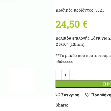
Κωδικός προϊόντος:
302T
24,50
€
Βαλβίδα επιλογής Τάνκ για 
Ø5/16” (13mm)
**Τα ρακόρ που προτείνουμ
εδώ>>>>>
ΠΡ
Σύγκριση
Προσθήκη
Share: