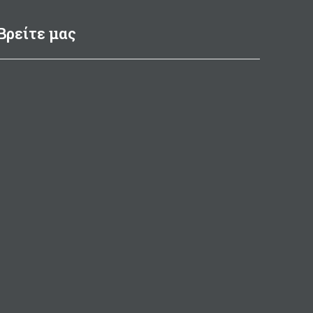
Κατασβεστική ικανότητα: 5Α,
21Β, C.
Βρείτε μας
Βαμμένος κόκκινος βάση
προβλεπόμενης οδηγίας (από
2018) για να παίρνει
πιστοποίηση (φωτό β')