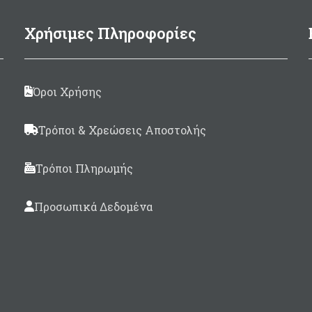
τερική διάμετρος Ø57cm
(εσωτερική 34cm)
Χρήσιμες Πληροφορίες
Διαστάσεις Ø57 x 8cm
ματα: Λευκό/Κόκκινο και
Λευκό/Μπλέ
Όροι Χρήσης
Τρόποι & Χρεώσεις Αποστολής
Τρόποι Πληρωμής
Προσωπικά Δεδομένα