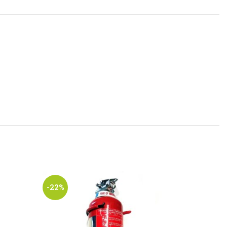
-22%
-10%