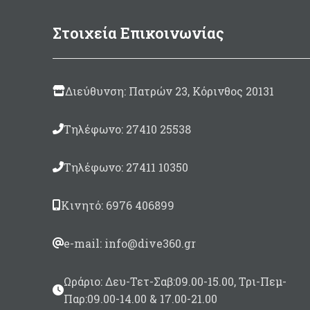
Εξω
Κάτοπτρα με επίστρωση
αλουμινίου BK-7 μεγάλης
Στοιχεία Επικοινωνίας
φωτεινότητας
Xρώ
Ζoom 7 x 50mm
Διεύθυνση: Πατρών 23, Κόρινθος 20131
Οπτικό πεδίο 1000mt/115,3 mt
(6,6° μοίρες)
Τηλέφωνο: 27410 25538
Περιλαμβάνεται θήκη
μεταφοράς/προστασίας,
Τηλέφωνο: 27411 10350
Ιμάντας ώμου, Καλύμματα
φακών.
Κινητό: 6976 406899
e-mail: info@dive360.gr
Ωράριο: Δευ-Τετ-Σαβ:09.00-15.00, Τρι-Πεμ-
Παρ:09.00-14.00 & 17.00-21.00