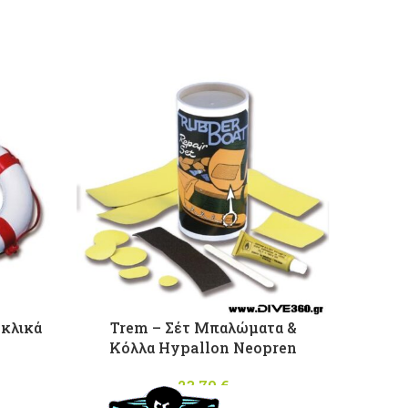
υκλικά
Trem – Σέτ Μπαλώματα &
Εγκεκ
Κόλλα Hypallon Neopren
Εγκ
l price
Η
23,70
€
σ
,26 €.
ρέχουσα