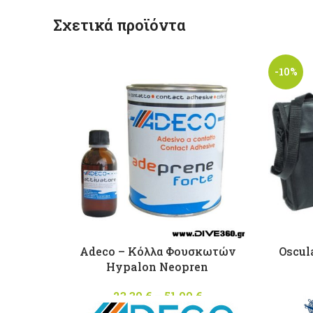
Σχετικά προϊόντα
-10%
Adeco – Κόλλα Φουσκωτών
Oscul
Hypalon Neopren
23,30
€
–
51,00
€
Price
range: