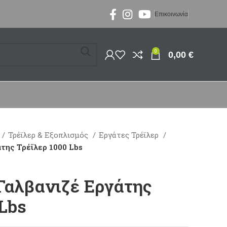
Επικοινωνία
0
0,00
€
Τρέϊλερ & Εξοπλισμός
Εργάτες Τρέϊλερ
της Τρέϊλερ 1000 Lbs
 Γαλβανιζέ Εργάτης
 Lbs