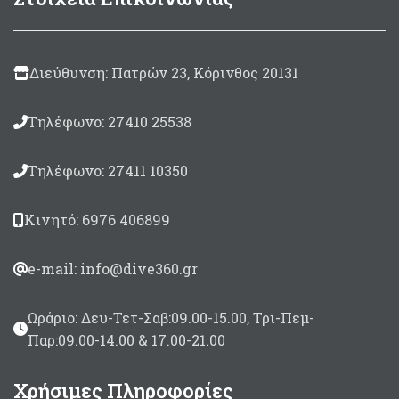
αλουμινίου BK-7
μεγάλης φωτεινότητας
Ζoom 7 x 50mm
Διεύθυνση: Πατρών 23, Κόρινθος 20131
Οπτικό πεδίο
1000mt/115,3 mt (6,6°
μοίρες)
Τηλέφωνο: 27410 25538
Περιλαμβάνεται θήκη
μεταφοράς/προστασίας,
Τηλέφωνο: 27411 10350
Ιμάντας ώμου,
Καλύμματα φακών.
Κινητό: 6976 406899
e-mail: info@dive360.gr
Ωράριο: Δευ-Τετ-Σαβ:09.00-15.00, Τρι-Πεμ-
Παρ:09.00-14.00 & 17.00-21.00
Χρήσιμες Πληροφορίες