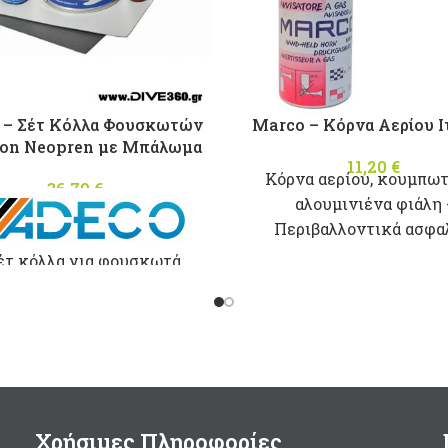
 – Σέτ Κόλλα Φουσκωτών
Marco – Κόρνα Αερίου Ι
on Neopren με Μπάλωμα
11,20
€
Κόρνα αερίου, κουμπωτ
36,70
€
αλουμινιένα φιάλη 
Περιβαλλοντικά ασφα
εύφλεκτο αέριο.
έτ κόλλα για φουσκωτά
122dΒ (1m)
φη απο Hypalon Neopren
 καταλύτη και μπάλωμα
400Ηz
Γκρί χρώματος.
200ml
ογγυλό μπάλωμα μεγέθους
Μade in Italy
Ø100mm
Συσκευασία 125ml.
Χρήσιμες Πληροφορίες