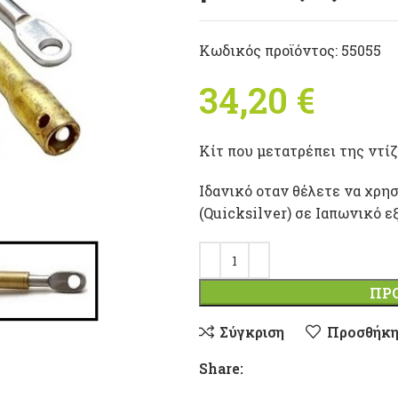
Κωδικός προϊόντος:
55055
34,20
€
Κίτ που μετατρέπει της ν
Ιδανικό οταν θέλετε να χρη
(Quicksilver) σε Ιαπωνικό 
ΠΡ
Σύγκριση
Προσθήκη
Share: