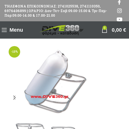
ΤΗΛΕΦΩΝΑ ΕΠΙΚΟΙΝΩΝΙΑΣ: 2741025538, 2741110350,
6976406899 | ΩΡΑΡΙΟ: Δευ-Τετ-Σαβ:09.00-15.00 & Τρι-Πεμ-
Παρ:09.00-14.00 & 17.00-21.00
0
Menu
0,00
€
-10%