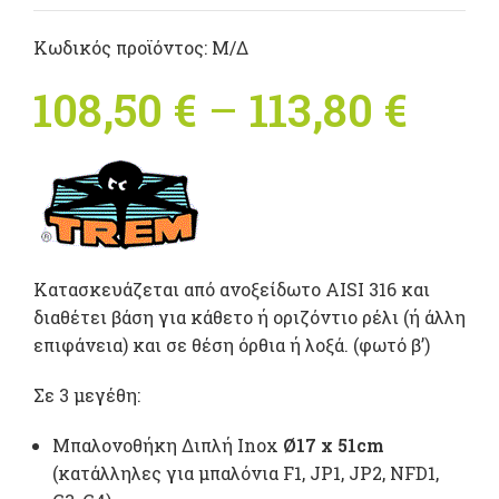
Κωδικός προϊόντος:
Μ/Δ
108,50
€
–
113,80
€
Pric
rang
108,
thr
Κατασκευάζεται από ανοξείδωτο AISI 316 και
113,
διαθέτει βάση για κάθετο ή οριζόντιο ρέλι (ή άλλη
επιφάνεια) και σε θέση όρθια ή λοξά. (φωτό β’)
Σε 3 μεγέθη:
Μπαλονοθήκη Διπλή Inox
Ø17 x 51cm
(κατάλληλες για μπαλόνια F1, JP1, JP2, NFD1,