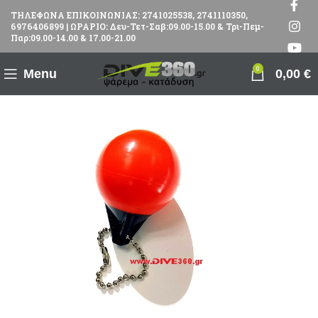
ΤΗΛΕΦΩΝΑ ΕΠΙΚΟΙΝΩΝΙΑΣ: 2741025538, 2741110350,
6976406899 | ΩΡΑΡΙΟ: Δευ-Τετ-Σαβ:09.00-15.00 & Τρι-Πεμ-
Παρ:09.00-14.00 & 17.00-21.00
0
Menu
0,00
€