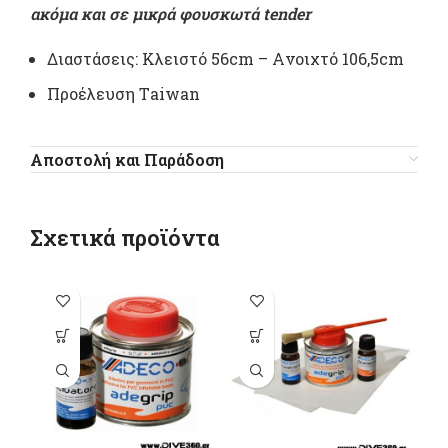
ακόμα και σε μικρά φουσκωτά tender
Διαστάσεις: Κλειστό 56cm – Aνοιχτό 106,5cm
Προέλευση Τaiwan
Αποστολή και Παράδοση
Σχετικά προϊόντα
Αυτό το
προϊόν έχει
π
πολλαπλές
παραλλαγές.
π
Οι επιλογές
Ο
μπορούν να
μ