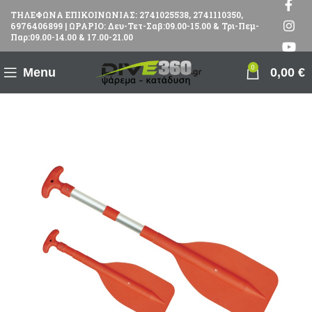
ΤΗΛΕΦΩΝΑ ΕΠΙΚΟΙΝΩΝΙΑΣ: 2741025538, 2741110350,
6976406899 | ΩΡΑΡΙΟ: Δευ-Τετ-Σαβ:09.00-15.00 & Τρι-Πεμ-
Παρ:09.00-14.00 & 17.00-21.00
0
Menu
0,00
€