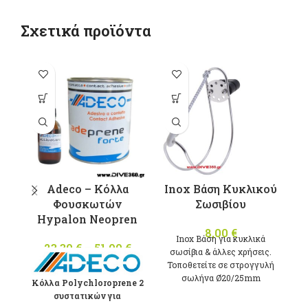
Σχετικά προϊόντα
Αυτό το
προϊόν έχει
π
πολλαπλές
παραλλαγές.
π
Οι επιλογές
Ο
μπορούν να
μ
επιλεγούν
Adeco – Κόλλα
Inox Βάση Κυκλικού
στη σελίδα
σ
Φουσκωτών
Σωσιβίου
Ά
του
Hypalon Neopren
προϊόντος
8,00
€
Inox Βάση για κυκλικά
23,30
€
–
51,00
€
Price
σωσίβια & άλλες χρήσεις.
range:
Τοποθετείτε σε στρογγυλή
23,30 €
σωλήνα Ø20/25mm
Κόλλα Polychloroprene 2
through
συστατικών για
π