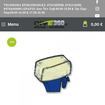
ΤΗΛΕΦΩΝΑ ΕΠΙΚΟΙΝΩΝΙΑΣ: 2741025538, 2741110350,
6976406899 | ΩΡΑΡΙΟ: Δευ-Τετ-Σαβ:09.00-15.00 & Τρι-Πεμ-
Παρ:09.00-14.00 & 17.00-21.00
0
Menu
0,00
€
-11%