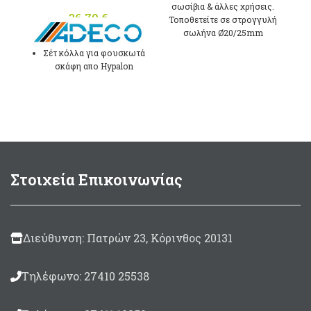
σωσίβια & άλλες χρήσεις.
36,70
€
Τοποθετείτε σε στρογγυλή
σωλήνα Ø20/25mm
Σέτ κόλλα για φουσκωτά
σκάφη απο Hypalon
Neopren με καταλύτη και
μπάλωμα Γκρί
χρώματος.
Στρογγυλό μπάλωμα
μεγέθους Ø100mm
Συσκευασία 125ml.
Στοιχεία Επικοινωνίας
Made in Italy
Διεύθυνση: Πατρών 23, Κόρινθος 20131
Τηλέφωνο: 27410 25538