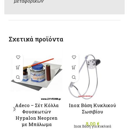
μεταφορικών
Σχετικά προϊόντα
π
π
Ο
μ
Adeco – Σέτ Κόλλα
Inox Βάση Κυκλικού
σ
Φουσκωτών
Σωσιβίου
Hypalon Neopren
8,00
€
με Μπάλωμα
Inox Βάση για κυκλικά