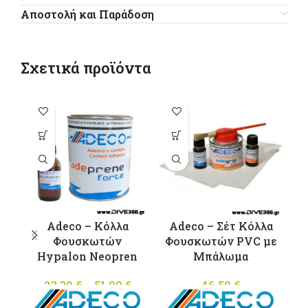
Αποστολή και Παράδοση
Σχετικά προϊόντα
Αυτό το
προϊόν έχει
πολλαπλές
παραλλαγές.
Οι επιλογές
μπορούν να
επιλεγούν
Adeco – Κόλλα
Adeco – Σέτ Κόλλα
στη σελίδα
Φουσκωτών
Φουσκωτών PVC με
του
Hypalon Neopren
Μπάλωμα
προϊόντος
Κ
23,30
€
–
51,00
€
Price
46,50
€
range: