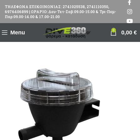
ΤΗΛΕΦΩΝΑ ΕΠΙΚΟΙΝΩΝΙΑΣ: 2741025538, 2741110350,
6976406899 | ΩΡΑΡΙΟ: Δευ-Τετ-Σαβ:09.00-15.00 & Τρι-Πεμ-
Παρ:09.00-14.00 & 17.00-21.00
0
Menu
0,00
€