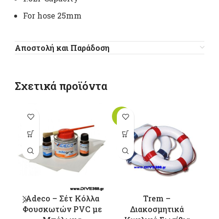
For hose 25mm
Αποστολή και Παράδοση
Σχετικά προϊόντα
-13%
Αυτό το
προϊόν έχει
π
πολλαπλές
παραλλαγές.
π
Οι επιλογές
Ο
μπορούν να
μ
επιλεγούν
Adeco – Σέτ Κόλλα
Trem –
στη σελίδα
σ
Φουσκωτών PVC με
Διακοσμητικά
του