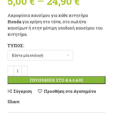
5,00
€
–
24,90
€
Price
range:
Ακροφύσια καυσίμου για κάθε κινητήρα
5,00 €
Honda
για χρήση στο τάνκ, στο σωλήνα
καυσίμων ή στην μόνιμη υποδοχή καυσίμου του
throug
κινητήρα.
24,90 €
ΤΎΠΟΣ
ΠΡΟΣΘΉΚΗ ΣΤΟ ΚΑΛΆΘΙ
Σύγκριση
Προσθήκη στα Αγαπημένα
Share: