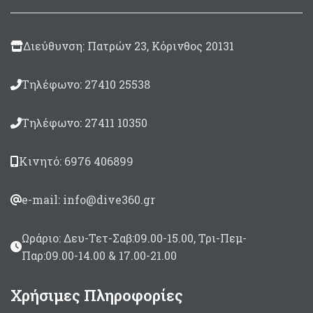
34cm)
Διαστάσεις Ø57 x 8cm
Διεύθυνση: Πατρών 23, Κόρινθος 20131
Xρώματα: Λευκό/
Κόκκινο και Λευκό/
Μπλέ
Τηλέφωνο: 27410 25538
Τηλέφωνο: 27411 10350
Κινητό: 6976 406899
e-mail: info@dive360.gr
Ωράριο: Δευ-Τετ-Σαβ:09.00-15.00, Τρι-Πεμ-
Παρ:09.00-14.00 & 17.00-21.00
Χρήσιμες Πληροφορίες