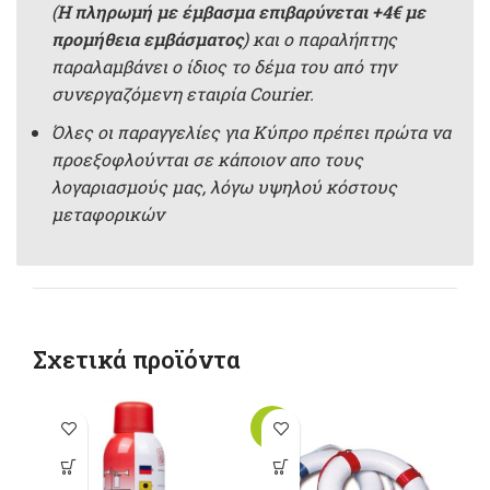
(
Η πληρωμή με έμβασμα επιβαρύνεται +4€ με
προμήθεια εμβάσματος
) και ο παραλήπτης
παραλαμβάνει ο ίδιος το δέμα του από την
συνεργαζόμενη εταιρία Courier.
Όλες οι παραγγελίες για Κύπρο πρέπει πρώτα να
προεξοφλούνται σε κάποιον απο τους
λογαριασμούς μας, λόγω υψηλού κόστους
μεταφορικών
Σχετικά προϊόντα
-13%
-1
Αυτό το
προϊόν έχει
π