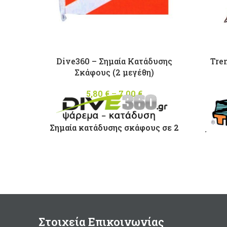
Dive360 – Σημαία Κατάδυσης
Tre
Σκάφους (2 μεγέθη)
5,80
€
–
7,00
€
Price
range:
5,80 €
through
Σημαία κατάδυσης σκάφους σε 2
άριστ
7,00 €
μεγέθη :
Κα
Mικρή 20 x 34cm
στ
Mεσαία 30 x 50cm
(ψάρε
Δ
Στοιχεία Επικοινωνίας