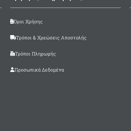
έχρι 5,5μέτρα σκάφος -
ιαστάσεις 120 x 120cm
Μέχρι 9μέτρα σκάφος -
Όροι Χρήσης
ιαστάσεις 145 x 145cm
ρι 9μέτρα σκάφος (Extra)
Τρόποι & Χρεώσεις Αποστολής
 Διαστάσεις 145 x 175cm
έχρι 11μέτρα σκάφος -
Τρόποι Πληρωμής
ιαστάσεις 200 x 160cm
Προσωπικά Δεδομένα