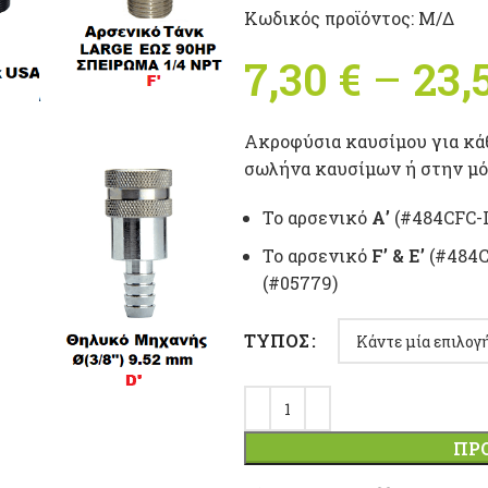
Κωδικός προϊόντος:
Μ/Δ
7,30
€
–
23,
Ακροφύσια καυσίμου για κά
σωλήνα καυσίμων ή στην μό
Το αρσενικό
Α’
(#484CFC-L
Το αρσενικό
F’ & E’
(#484C
(#05779)
ΤΎΠΟΣ
ΠΡ