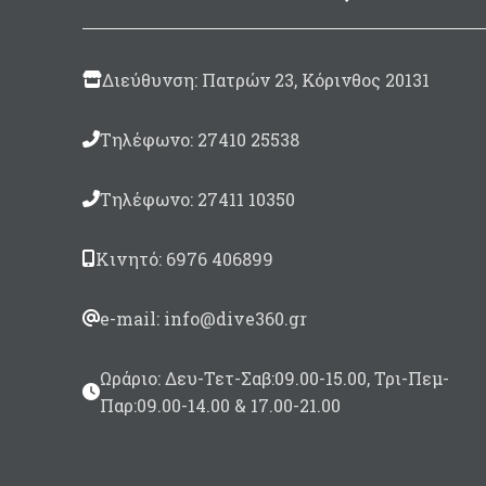
Μ
Δ
Διεύθυνση: Πατρών 23, Κόρινθος 20131
Δ
Μέχ
Τηλέφωνο: 27410 25538
-
Μ
Τηλέφωνο: 27411 10350
Δ
Κινητό: 6976 406899
e-mail: info@dive360.gr
Ωράριο: Δευ-Τετ-Σαβ:09.00-15.00, Τρι-Πεμ-
Παρ:09.00-14.00 & 17.00-21.00