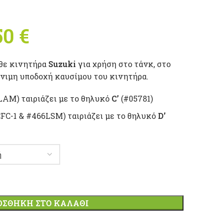
50
€
Price range:
7,30 € through
θε κινητήρα
Suzuki
για χρήση στο τάνκ, στο
23,50 €
νιμη υποδοχή καυσίμου του κινητήρα.
AM) ταιριάζει με το θηλυκό
C’
(#05781)
FC-1 & #466LSM) ταιριάζει με το θηλυκό
D’
ΟΣΘΉΚΗ ΣΤΟ ΚΑΛΆΘΙ