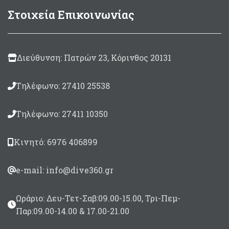
500
Made in Italy
Στοιχεία Επικοινωνίας
gram
(περιλαμβάνεται
καταλύτης 30ml)
850gram
(περιλαμβάνεται
καταλύτης 50ml)
Διεύθυνση: Πατρών 23, Κόρινθος 20131
Τηλέφωνο: 27410 25538
Τηλέφωνο: 27411 10350
Κινητό: 6976 406899
e-mail: info@dive360.gr
Ωράριο: Δευ-Τετ-Σαβ:09.00-15.00, Τρι-Πεμ-
Παρ:09.00-14.00 & 17.00-21.00