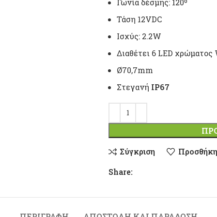
Γωνία δέσμης: 120º
Τάση 12VDC
Ισχύς: 2.2W
Διαθέτει 6 LED χρώματος
Ø70,7mm
Στεγανή
IP67
ΠΡ
Σύγκριση
Προσθήκη
Share:
ΠΕΡΙΓΡΑΦΉ
ΑΠΟΣΤΟΛΉ ΚΑΙ ΠΑΡΆΔΟΣΗ