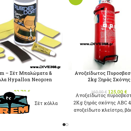
em – Σέτ Μπαλώματα &
Ανοξείδωτος Πυροσβεσ
λλα Hypallon Neopren
2kg Ξηράς Σκόνης
23,70
€
125,00
Origina
€
160,00
€
Aνοξείδωτος πυροσβεσ
was: 16
τ
2Kg ξηράς σκόνης ABC 4
Σέτ κόλλα
ανοξείδωτο κλείστρο, βά
μεταλλικό μανόμετρ
α φουσκωτά σκάφη απο
Aναγομώνεται κάθε 5 
palon neopren και 10