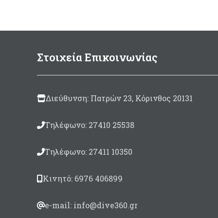
μπ
200ml
διασ
Μade in Italy
Στοιχεία Επικοινωνίας
Διεύθυνση: Πατρών 23, Κόρινθος 20131
Τηλέφωνο: 27410 25538
Τηλέφωνο: 27411 10350
Κινητό: 6976 406899
e-mail: info@dive360.gr