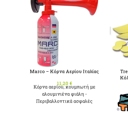
2 επαφών - παράλληλα pins
Για φανάρια και ιστούς: 12901G,
12901R, 12911G, 12911R, A195,
11133, 11133W, 11132, 106, 107,
00101, 7205, 0126, 10840, 10840-1,
10845, 90023
Marco – Κόρνα Αερίου Ιταλίας
Tr
Κό
11,20
€
Κόρνα αερίου, κουμπωτή με
αλουμινιένα φιάλη -
Περιβαλλοντικά ασφαλές
εύφλεκτο αέριο.
122dΒ (1m)
γι
Hy
400Ηz