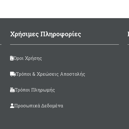
αλώματα σε διάφορες
Πιστοποιημένος κατά Ε
τάσεις. Made in Italy. Σε
CE
χρώμα: Πορτοκαλί
Κατασβεστική ικανότητ
21Β, C.
Χρήσιμες Πληροφορίες
Βαμμένος κόκκινος 
προβλεπόμενης οδηγία
2018) για να παίρν
Όροι Χρήσης
πιστοποίηση (φωτό 
Τρόποι & Χρεώσεις Αποστολής
Τρόποι Πληρωμής
Προσωπικά Δεδομένα