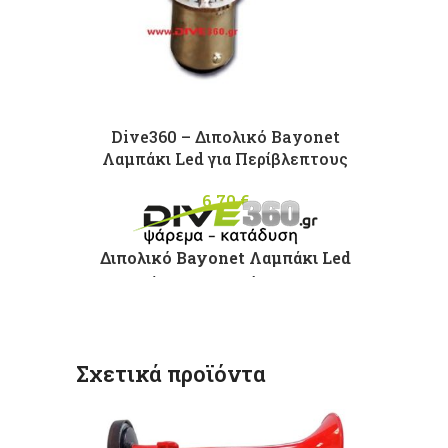
Dive360 – Διπολικό Bayonet
Λαμπάκι Led για Περίβλεπτους
6,70
€
Διπολικό Bayonet Λαμπάκι Led
μεγάλης φωτεινότητας για
Περίβλεπτους
Τάση: 12V
Χρώμα: 65Lumen
Σχετικά προϊόντα
Διαστάσεις: 35 (L) x 15 (Ø
βάσης) x 20 (Ø κεφάλι)mm