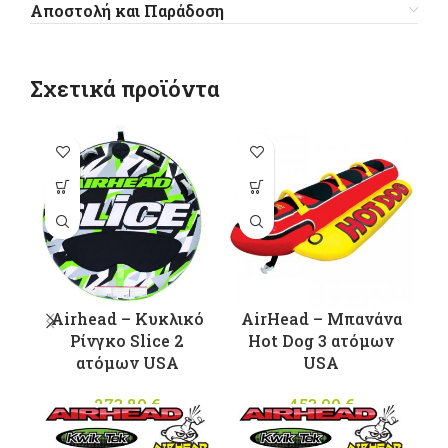
Αποστολή και Παράδοση
Σχετικά προϊόντα
π
π
Ο
μ
Airhead – Κυκλικό
AirHead – Μπανάνα
σ
Ρίνγκο Slice 2
Hot Dog 3 ατόμων
ατόμων USA
USA
273,80
€
453,00
€