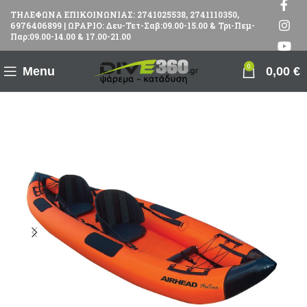
ΤΗΛΕΦΩΝΑ ΕΠΙΚΟΙΝΩΝΙΑΣ: 2741025538, 2741110350,
6976406899 | ΩΡΑΡΙΟ: Δευ-Τετ-Σαβ:09.00-15.00 & Τρι-Πεμ-
Παρ:09.00-14.00 & 17.00-21.00
0
Menu
0,00
€