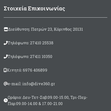
Οπές αποστράγγισης
τραυματισμού του
Στοιχεία Επικοινωνίας
δέρματος
4 χειρολαβές με
προστασία neoprene
Στο πίσω μέρος
ε
βρίσκεται 1 οπή
γι
Κάθισμα με κάλυμμα
αποστράγγισης
neopren για αποφυγή
Διεύθυνση: Πατρών 23, Κόρινθος 20131
ρ
τραυματισμού του
Boston Valve για
ε
δέρματος
γρήγορο φούσκωμα/
ξεφούσκωμα
Τηλέφωνο: 27410 25538
Boston valve για
α
γρήγορο φούσκωμα/
Διάμετρος Ø138cm
τ
ξεφούσκωμα
Τηλέφωνο: 27411 10350
Bάρος 3,2Kg
κα
Σχεδιασμένο για 3
ε
αναβάτες
τ
Κινητό: 6976 406899
Διαστάσεις 259 χ 112cm
e-mail: info@dive360.gr
π
Ωράριο: Δευ-Τετ-Σαβ:09.00-15.00, Τρι-Πεμ-
Παρ:09.00-14.00 & 17.00-21.00