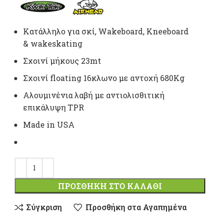
τιμή
είναι:
Kατάλληλο για σκί, Wakeboard, Kneeboard
& wakeskating
40,50 €.
Σχοινί μήκους 23mt
Σχοινί floating 16κλωνο με αντοχή 680Kg
Αλουμινένια λαβή με αντιολισθιτική
επικάλυψη TPR
Μade in USA
ΠΡΟΣΘΉΚΗ ΣΤΟ ΚΑΛΆΘΙ
Σύγκριση
Προσθήκη στα Αγαπημένα