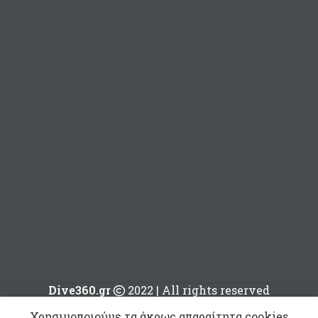
Dive360.gr
2022 | All rights reserved
Airhead
Χρησιμοποιούμε τα άκρως απαραίτητα cookies