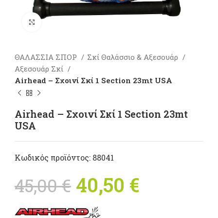
Πατήστε για μεγέθυνση
ΘΑΛΑΣΣΙΑ ΣΠΟΡ
Σκί Θαλάσσιο & Αξεσουάρ
Αξεσουάρ Σκί
Airhead – Σχοινί Σκί 1 Section 23mt USA
Airhead – Σχοινί Σκί 1 Section 23mt
USA
Κωδικός προϊόντος:
88041
Original price
40,50
€
Η
45,00
€
was: 45,00 €.
τρέχουσ