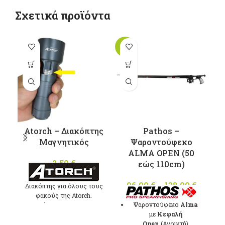
Σχετικά προϊόντα
-10%
-1
Αυτό το
προϊόν έχει
π
πολλαπλές
παραλλαγές.
π
Οι επιλογές
Ο
μπορούν να
μ
επιλεγούν
Atorch – Διακόπτης
Pathos –
στη σελίδα
σ
Μαγνητικός
Ψαροντούφεκο
του
ALMA OPEN (50
προϊόντος
2,50
€
εώς 110cm)
96,00
€
–
138,00
€
Price
Διακόπτης για όλους τους
range:
φακούς της Atorch.
Ψαροντούφεκο
Alma
Κατάλληλος για TC03,
96,00 
με
Kεφαλή
TC05, TC07
throug
Open
(Ανοικτή)