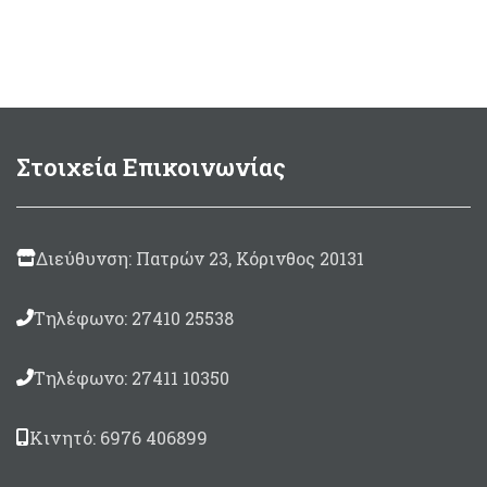
138,00 
Σωλήνας Aλουμινίου
εξωτερικής διαμέτρου
Ø28.4mm
και
εσωτερικής
Ø26mm
Βέργα
6.25mm
Μoνόφτερη-Τρίκοπη με
Στοιχεία Επικοινωνίας
εγκοπές,γυαλισμένη στα
άκρα
Λάστιχο περαστό με
ρακόρ
Anaconda Ø17,5
Διεύθυνση: Πατρών 23, Κόρινθος 20131
mm
- Μαύρο/Μελί
Καμπάνα κοντή σπαστή
με σύρμα
Τηλέφωνο: 27410 25538
Σε μήκη: 50, 60, 75, 82,
90, 100 & 110cm
Τηλέφωνο: 27411 10350
Κινητό: 6976 406899