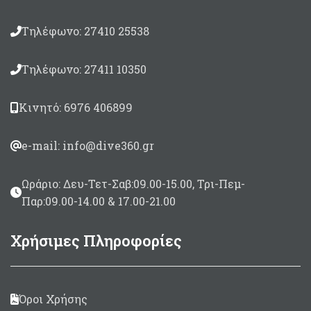
Βέργα Τρίκοπη, Ταϊτής με
εγκοπές,
Τηλέφωνο: 27410 25538
Πάχους
6,50
mm
Λάστιχα βιδωτά με
Τηλέφωνο: 27411 10350
ρακόρ
Anaconda
SP19mm.
Κινητό: 6976 406899
Καμπάνα κοντή, σπαστή,
πέταλο
Σε μήκη 82 & 90cm
e-mail: info@dive360.gr
Ωράριο: Δευ-Τετ-Σαβ:09.00-15.00, Τρι-Πεμ-
Παρ:09.00-14.00 & 17.00-21.00
Χρήσιμες Πληροφορίες
Όροι Χρήσης