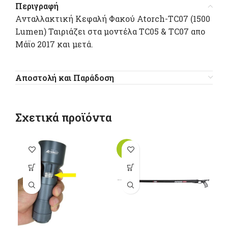
Περιγραφή
Ανταλλακτική Kεφαλή Φακού Atorch-TC07 (1500
Lumen) Ταιριάζει στα μοντέλα TC05 & TC07 απο
Μάϊο 2017 και μετά.
Αποστολή και Παράδοση
Σχετικά προϊόντα
-10%
-1
Αυτό το
προϊόν έχει
π
πολλαπλές
παραλλαγές.
π
Οι επιλογές
Ο
μπορούν να
μ