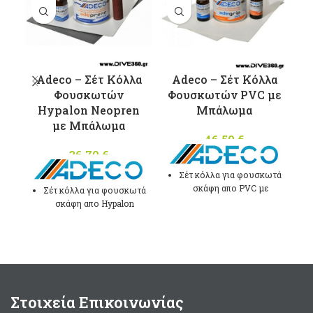
Adeco – Σέτ Κόλλα
Adeco – Σέτ Κόλλα
I
Φουσκωτών
Φουσκωτών PVC με
Hypalon Neopren
Μπάλωμα
με Μπάλωμα
46,50
€
σ
36,70
€
Τ
Σέτ κόλλα για φουσκωτά
σκάφη απο PVC με
Σέτ κόλλα για φουσκωτά
καταλύτη και μπάλωμα
σκάφη απο Hypalon
Γκρί χρώματος.
Neopren με καταλύτη και
μπάλωμα Γκρί
Στρογγυλό μπάλωμα
χρώματος.
μεγέθους Ø100mm
Στρογγυλό μπάλωμα
Συσκευασία 125ml.
μεγέθους Ø100mm
Made in Italy
Συσκευασία 125ml.
Στοιχεία Επικοινωνίας