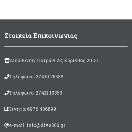
πλάτης YKK με ιμάντα
εύκολου τραβήγματος
Εσωτερική επικάλυψη
Neoprene Titanium 1mm
Εξωτερικό υλικό από
ελαστικό Nylon Jersey
Στοιχεία Επικοινωνίας
Quick Dry Κατάλληλη γιά
υδάτινα –θαλάσσια σπόρ
Διαθέσιμη μόνο σε
ΧSmall
Διεύθυνση: Πατρών 23, Κόρινθος 20131
Τηλέφωνο: 27410 25538
Τηλέφωνο: 27411 10350
Κινητό: 6976 406899
e-mail: info@dive360.gr