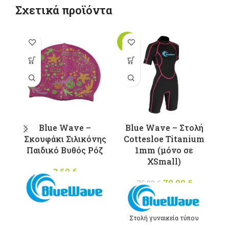
Σχετικά προϊόντα
-8%
Blue Wave –
Blue Wave – Στολή
Σκουφάκι Σιλικόνης
Cottesloe Titanium
Παιδικό Βυθός Ρόζ
1mm (μόνο σε
ΧSmall)
3,60
€
70,00
Original
€
Η
76,00
€
price was:
τρέχουσ
76,00 €.
τιμή
είναι:
Στολή γυναικεία τύπου
70,00 €.
Monoshorts Φερμουάρ