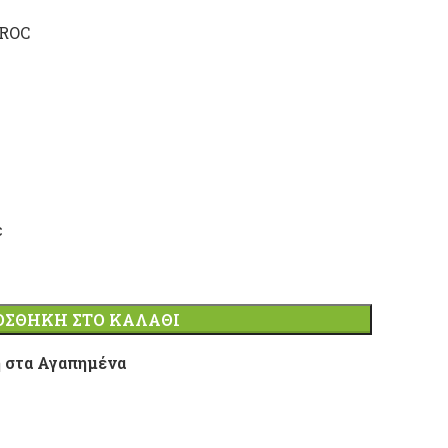
CROC
έ
ΟΣΘΉΚΗ ΣΤΟ ΚΑΛΆΘΙ
 στα Αγαπημένα