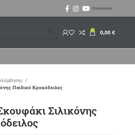
Επικοινωνία
0
0,00
€
ολύμβησης
κόνης Παιδικό Κροκόδειλος
Σκουφάκι Σιλικόνης
όδειλος