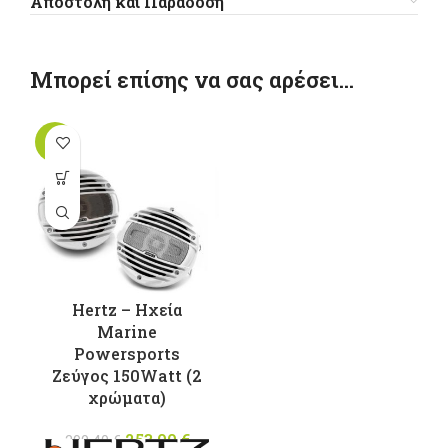
Αποστολή και Παράδοση
Μπορεί επίσης να σας αρέσει…
-15%
Αυτό το
προϊόν έχει
πολλαπλές
παραλλαγές.
Οι επιλογές
μπορούν να
επιλεγούν
Hertz – Ηχεία
στη σελίδα
Marine
του
Powersports
προϊόντος
Ζεύγος 150Watt (2
χρώματα)
253,00
Original
€
Η
299,40
€