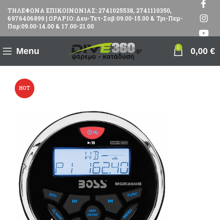
ΤΗΛΕΦΩΝΑ ΕΠΙΚΟΙΝΩΝΙΑΣ: 2741025538, 2741110350,
6976406899 | ΩΡΑΡΙΟ: Δευ-Τετ-Σαβ:09.00-15.00 & Τρι-Πεμ-
Παρ:09.00-14.00 & 17.00-21.00
0
Menu
0,00
€
HOT