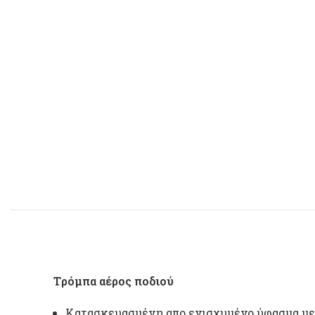
Tρόμπα αέρος ποδιού
Kατασκευασμένη απο ενισχυμένο ύφασμα με