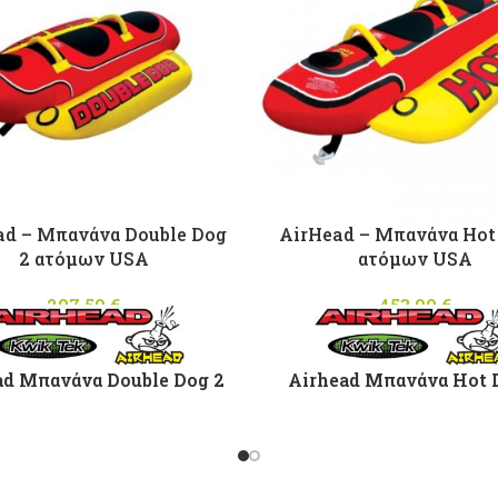
ad – Μπανάνα Double Dog
AirHead – Μπανάνα Hot
2 ατόμων USA
ατόμων USA
207,50
€
453,00
€
ad Μπανάνα Double Dog 2
Airhead Μπανάνα Hot 
ατόμων
ατόμων
υμμα Ηeavy Duty Νylon
Κάλυμμα Ηeavy Duty 
με μεγάλη αντοχή στην
με μεγάλη αντοχή σ
θάλασσα και τον ήλιο
θάλασσα και τον ήλ