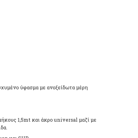
χυμένο ύφασμα με ανοξείδωτα μέρη
ήκους 1,5mt και άκρο universal μαζί με
δα.