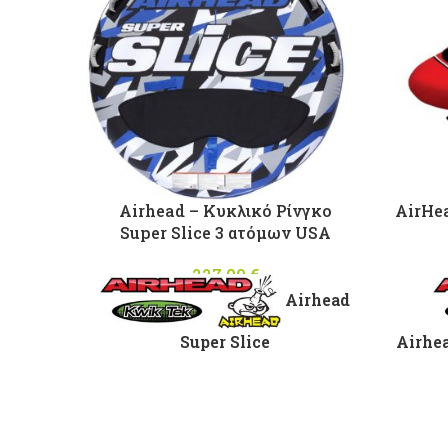
Airhead – Κυκλικό Ρίνγκο
AirHe
Super Slice 3 ατόμων USA
227,00
€
Airhead
Super Slice
Airhe
Mουσαμάς Ηeavy Duty Νylon
840 Denier διπλοραμμένος με
Κάλ
μεγάλη αντοχή στην θάλασσα
και τον ήλιο.